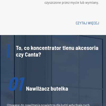
czyszczone przez mycie lub wymiany.
CZYTAJ WIĘCEJ
To, co koncentrator tlenu akcesoria
czy Canta?
01
Nawilżacz butelka
Używane do nawilżania powietrza dla ludzi wdychających.