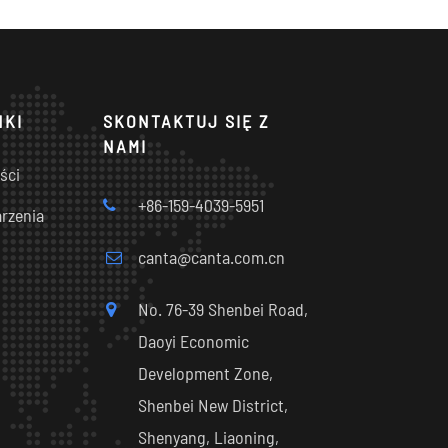
NKI
SKONTAKTUJ SIĘ Z
NAMI
ści
+86-159-4039-5951
rzenia
canta@canta.com.cn
No. 76-39 Shenbei Road,
Daoyi Economic
Development Zone,
Shenbei New District,
Shenyang, Liaoning,