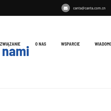
canta@canta.com.cn
ZWIĄZANIE
O NAS
WSPARCIE
WIADOMO
z nami