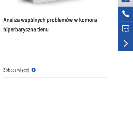

Analiza wspólnych problemów w komora

hiperbaryczna tlenu

Zobacz więcej