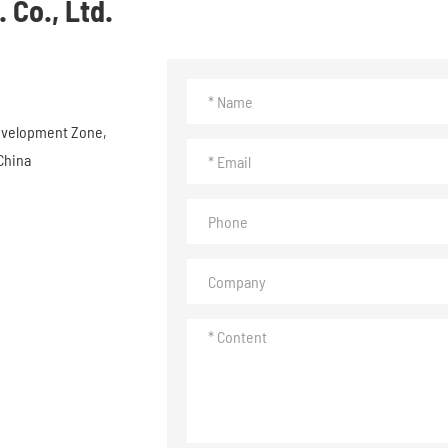
 Co., Ltd.
evelopment Zone,
China