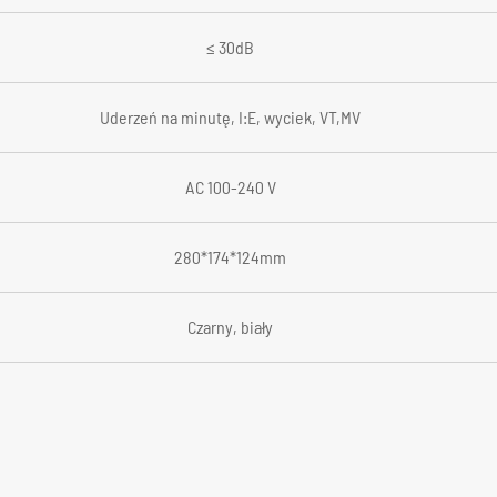
≤ 30dB
Uderzeń na minutę, I:E, wyciek, VT,MV
AC 100-240 V
280*174*124mm
Czarny, biały