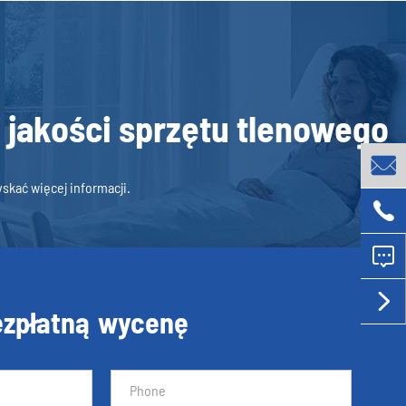
j jakości sprzętu tlenowego

skać więcej informacji.



ezpłatną wycenę