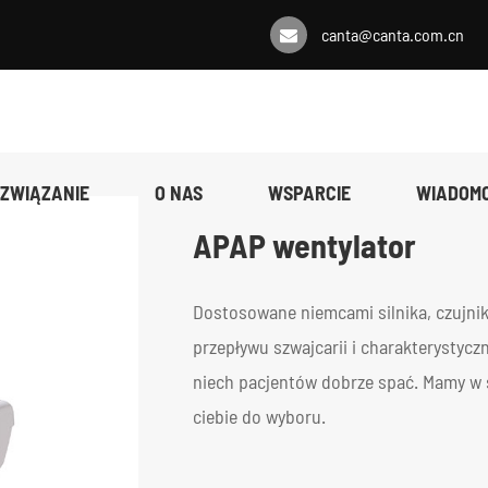
canta@canta.com.cn
ZWIĄZANIE
O NAS
WSPARCIE
WIADOMO
APAP wentylator
Dostosowane niemcami silnika, czujnik 
przepływu szwajcarii i charakterystyczn
niech pacjentów dobrze spać. Mamy w 
ciebie do wyboru.