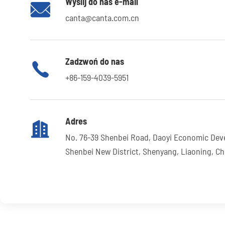
Wyślij do nas e-mail

canta@canta.com.cn
Zadzwoń do nas

+86-159-4039-5951
Adres

No. 76-39 Shenbei Road, Daoyi Economic Dev
Shenbei New District, Shenyang, Liaoning, Ch