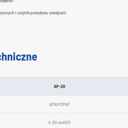
iałanie:
zonych i czujnik przepływu szwajcarii
chniczne
AP-20
APAP/CPAP
4-20 cmH2O