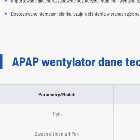
Importowane akcesoria zapewnić bezpieczne, stabilne i wydajne dz
Dostosowane niemcami silnika, czujnik ciśnienia w stanach zjednoc
APAP wentylator dane te
Parametry/Model:
Tryb:
Zakres ciśnienia (hPa):