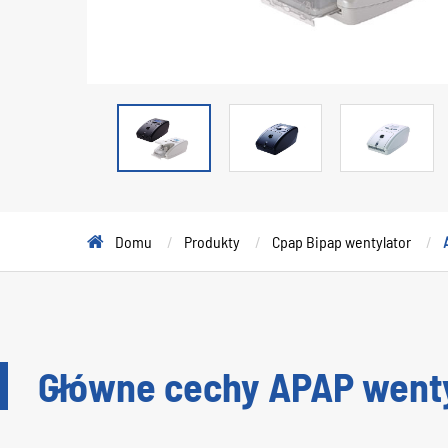
Domu
Produkty
Cpap Bipap wentylator
Główne cechy APAP wenty