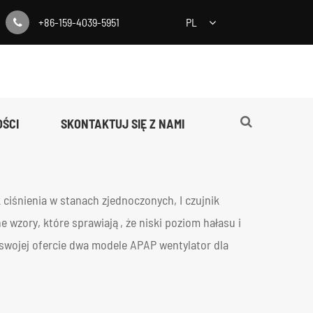
+86-159-4039-5951
PL
ŚCI
SKONTAKTUJ SIĘ Z NAMI
ciśnienia w stanach zjednoczonych, I czujnik
e wzory, które sprawiają, że niski poziom hałasu i
swojej ofercie dwa modele APAP wentylator dla