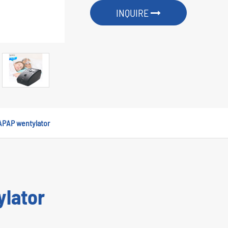
INQUIRE
APAP wentylator
lator